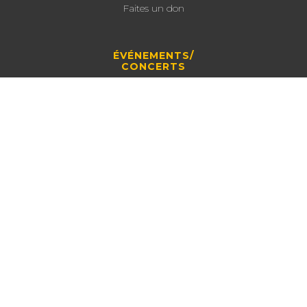
Faites un don
ÉVÉNEMENTS/
CONCERTS
Agenda
Helloasso
LE TROPHÉE
GEORGES BRASSENS
Le Trophée cette année
Les Trophées depuis 2016
© 2026 Tous droits réservés au Club Georges Brassens et ses partenaires.
Association loi 1901 - Agrément W343004426 - 2 rue de la Convention -
34200 Sète
Email : clubgbrassens@gmail.com