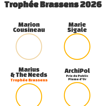
Trophée Brassens 2026
Marion
Marie
Cousineau
Sigale
Marius
ArchiPol
& The Needs
Prix du Public
Plume d'Or
Trophée Brassens