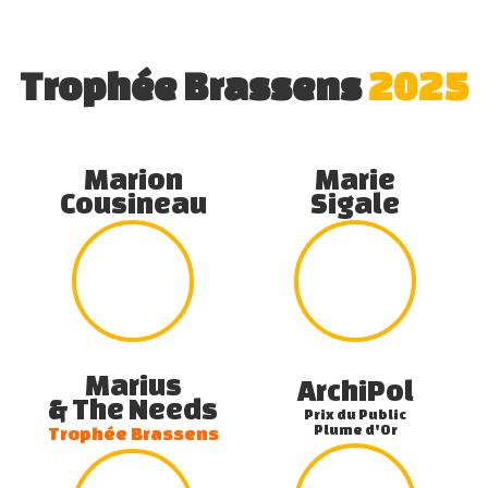
Trophée Brassens
2025
Marion
Marie
Cousineau
Sigale
Marius
ArchiPol
& The Needs
Prix du Public
Plume d'Or
Trophée Brassens