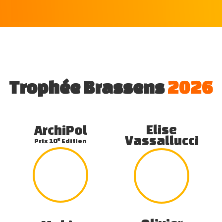
Trophée Brassens
2026
Elise
ArchiPol
Vassallucci
e
Prix 10
Edition