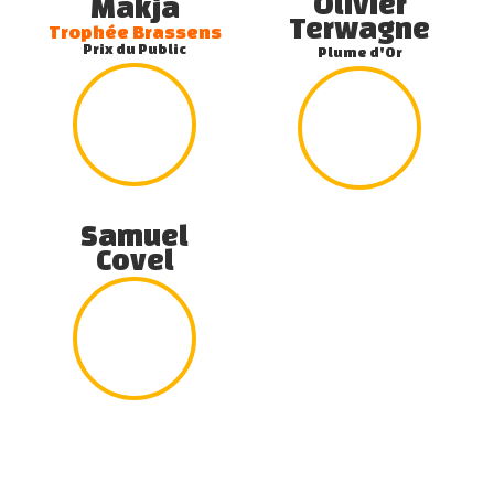
Olivier
Makja
Terwagne
Trophée Brassens
Prix du Public
Plume d'Or
Samuel
Covel